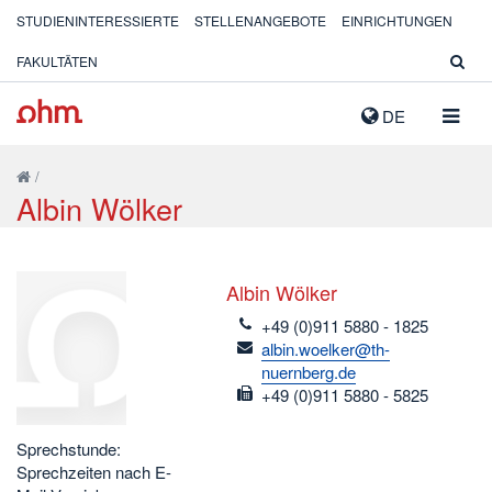
STUDIENINTERESSIERTE
STELLENANGEBOTE
EINRICHTUNGEN
FAKULTÄTEN
NAVIG
DE
AUSK
/
Albin Wölker
Albin Wölker
telefon
+49 (0)911 5880 - 1825
email
albin.woelker@th-
nuernberg.de
fax
+49 (0)911 5880 - 5825
Sprechstunde:
Sprechzeiten nach E-