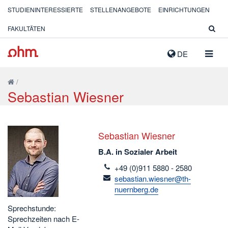
STUDIENINTERESSIERTE
STELLENANGEBOTE
EINRICHTUNGEN
FAKULTÄTEN
NAVIG
DE
AUSK
/
Sebastian Wiesner
Sebastian Wiesner
B.A. in Sozialer Arbeit
telefon
+49 (0)911 5880 - 2580
email
sebastian.wiesner@th-
nuernberg.de
Sprechstunde:
Sprechzeiten nach E-