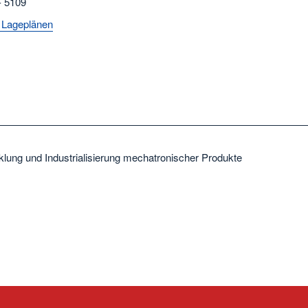
- 5109
 Lageplänen
klung und Industrialisierung mechatronischer Produkte