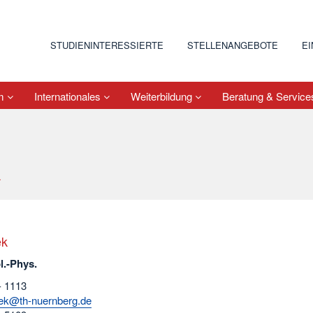
STUDIENINTERESSIERTE
STELLENANGEBOTE
E
um
Internationales
Weiterbildung
Beratung & Servic
k
ek
pl.-Phys.
- 1113
rek@th-nuernberg.de