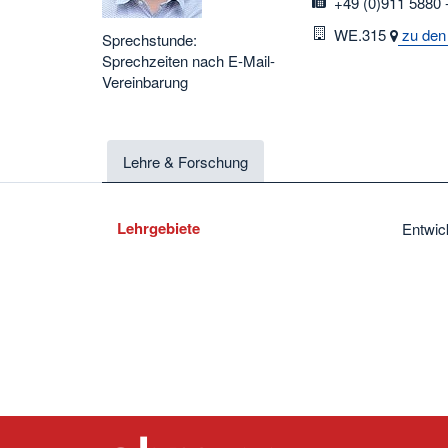
fax
+49 (0)911 5880 
Raum
WE.315
zu den
Sprechstunde:
Sprechzeiten nach E-Mail-
Vereinbarung
Lehre & Forschung
Lehrgebiete
Entwic