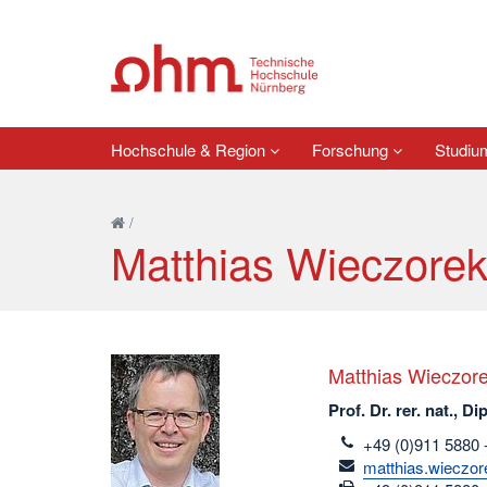
Hochschule & Region
Forschung
Studi
/
Matthias Wieczore
Matthias Wieczor
Prof. Dr. rer. nat., Di
telefon
+49 (0)911 5880 
email
matthias.wieczo