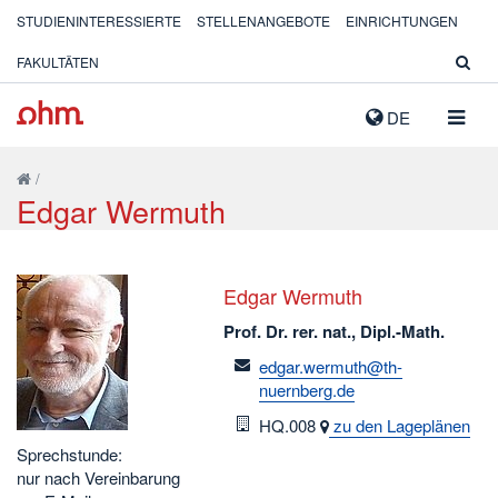
STUDIENINTERESSIERTE
STELLENANGEBOTE
EINRICHTUNGEN
FAKULTÄTEN
NAVIG
DE
AUSK
/
Edgar Wermuth
Edgar Wermuth
Prof. Dr. rer. nat., Dipl.-Math.
email
edgar.wermuth@th-
nuernberg.de
Raum
HQ.008
zu den Lageplänen
Sprechstunde:
nur nach Vereinbarung