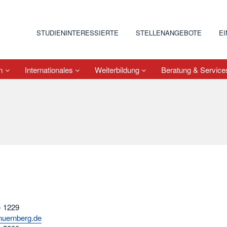
STUDIENINTERESSIERTE
STELLENANGEBOTE
E
um
Internationales
Weiterbildung
Beratung & Servic
- 1229
nuernberg.de