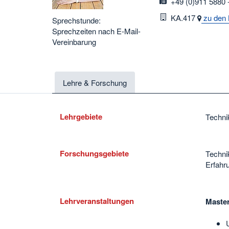
fax
+49 (0)911 5880 
Raum
KA.417
zu den 
Sprechstunde:
Sprechzeiten nach E-Mail-
Vereinbarung
Lehre & Forschung
Lehrgebiete
Techni
Forschungsgebiete
Techni
Erfahr
Lehrveranstaltungen
Master