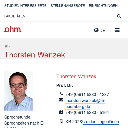
STUDIENINTERESSIERTE
STELLENANGEBOTE
EINRICHTUNGEN
FAKULTÄTEN
NAVIG
DE
AUSK
/
Thorsten Wanzek
Thorsten Wanzek
Prof. Dr.
telefon
+49 (0)911 5880 - 1237
email
thorsten.wanzek@th-
nuernberg.de
fax
+49 (0)911 5880 - 5164
Sprechstunde:
Raum
KB.207
zu den Lageplänen
Sprechzeiten nach E-