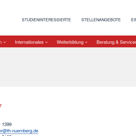
STUDIENINTERESSIERTE
STELLENANGEBOTE
E
um
Internationales
Weiterbildung
Beratung & Servic
r
- 1399
er@th-nuernberg.de