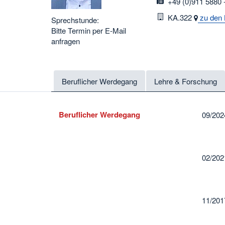
fax
+49 (0)911 5880 
Raum
KA.322
zu den 
Sprechstunde:
Bitte Termin per E-Mail
anfragen
Beruflicher Werdegang
Lehre & Forschung
Beruflicher Werdegang
09/2024
02/202
11/201