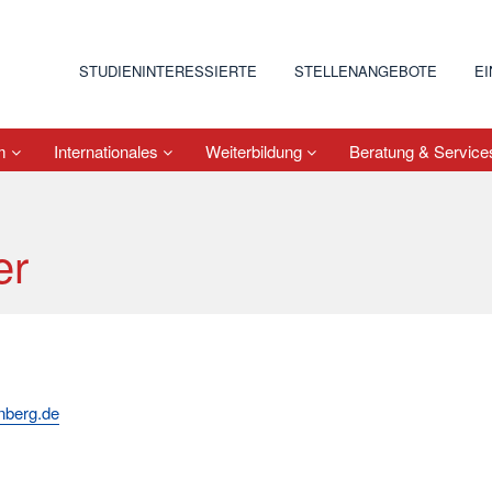
STUDIENINTERESSIERTE
STELLENANGEBOTE
E
um
Internationales
Weiterbildung
Beratung & Servic
er
nberg.de