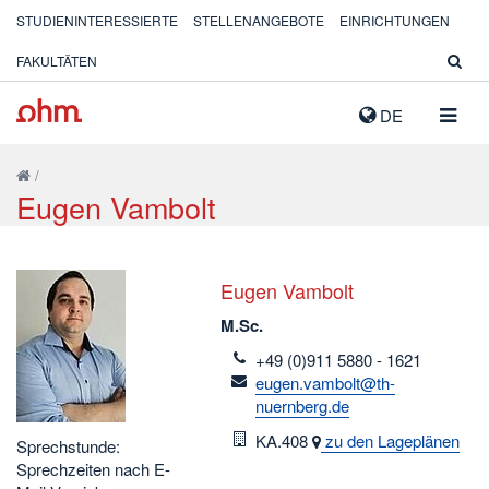
STUDIENINTERESSIERTE
STELLENANGEBOTE
EINRICHTUNGEN
FAKULTÄTEN
NAVIG
DE
AUSK
/
Eugen Vambolt
Eugen Vambolt
M.Sc.
telefon
+49 (0)911 5880 - 1621
email
eugen.vambolt@th-
nuernberg.de
Raum
KA.408
zu den Lageplänen
Sprechstunde:
Sprechzeiten nach E-