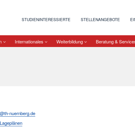
STUDIENINTERESSIERTE
STELLENANGEBOTE
E
um
Internationales
Weiterbildung
Beratung & Servic
ki@th-nuernberg.de
Lageplänen