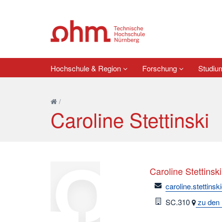
Hochschule & Region
Forschung
Studi
/
Caroline Stettinski
Caroline Stettinski
email
caroline.stettins
Raum
SC.310
zu den 