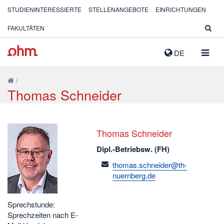
STUDIENINTERESSIERTE
STELLENANGEBOTE
EINRICHTUNGEN
FAKULTÄTEN
NAVIG
DE
AUSK
/
Thomas Schneider
Thomas Schneider
Dipl.-Betriebsw. (FH)
email
thomas.schneider@th-
nuernberg.de
Sprechstunde:
Sprechzeiten nach E-