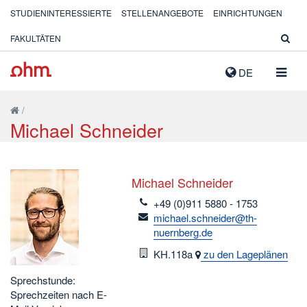
STUDIENINTERESSIERTE
STELLENANGEBOTE
EINRICHTUNGEN
FAKULTÄTEN
NAVIG
DE
AUSK
/
Michael Schneider
Michael Schneider
telefon
+49 (0)911 5880 - 1753
email
michael.schneider@th-
nuernberg.de
Raum
KH.118a
zu den Lageplänen
Sprechstunde:
Sprechzeiten nach E-