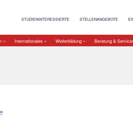
STUDIENINTERESSIERTE
STELLENANGEBOTE
E
um
Internationales
Weiterbildung
Beratung & Servic
de