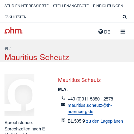
STUDIENINTERESSIERTE
STELLENANGEBOTE
EINRICHTUNGEN
FAKULTÄTEN
NAVIG
DE
AUSK
/
Mauritius Scheutz
Mauritius Scheutz
M.A.
telefon
+49 (0)911 5880 - 2578
email
mauritius.scheutz@th-
nuernberg.de
Raum
BL.505
zu den Lageplänen
Sprechstunde:
Sprechzeiten nach E-