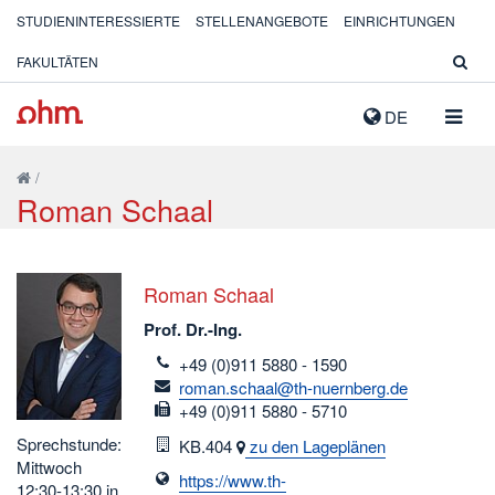
STUDIENINTERESSIERTE
STELLENANGEBOTE
EINRICHTUNGEN
FAKULTÄTEN
NAVIG
DE
AUSK
/
Roman Schaal
Roman Schaal
Prof. Dr.-Ing.
telefon
+49 (0)911 5880 - 1590
email
roman.schaal@th-nuernberg.de
fax
+49 (0)911 5880 - 5710
Sprechstunde:
Raum
KB.404
zu den Lageplänen
Mittwoch
https://www.th-
12:30-13:30 in