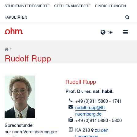
STUDIENINTERESSIERTE
STELLENANGEBOTE
EINRICHTUNGEN
FAKULTÄTEN
NAVIG
DE
AUSK
/
Rudolf Rupp
Rudolf Rupp
Prof. Dr. rer. nat. habil.
telefon
+49 (0)911 5880 - 1741
email
rudolf.rupp@th-
nuernberg.de
fax
+49 (0)911 5880 - 5800
Sprechstunde:
Raum
KA.218
zu den
nur nach Vereinbarung per
Lageplänen