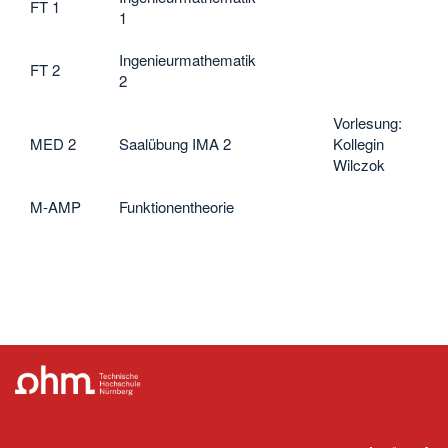
FT 1
1
Ingenieurmathematik
FT 2
2
Vorlesung:
MED 2
Saalübung IMA 2
Kollegin
Wilczok
M-AMP
Funktionentheorie