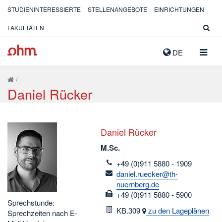
STUDIENINTERESSIERTE
STELLENANGEBOTE
EINRICHTUNGEN
FAKULTÄTEN
NAVIG
DE
AUSK
/
Daniel Rücker
Daniel Rücker
M.Sc.
telefon
+49 (0)911 5880 - 1909
email
daniel.ruecker@th-
nuernberg.de
fax
+49 (0)911 5880 - 5900
Sprechstunde:
Raum
KB.309
zu den Lageplänen
Sprechzeiten nach E-