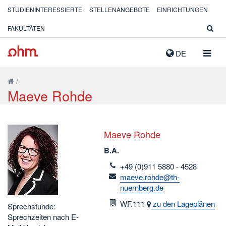
STUDIENINTERESSIERTE
STELLENANGEBOTE
EINRICHTUNGEN
FAKULTÄTEN
NAVIG
DE
AUSK
/
Maeve Rohde
Maeve Rohde
B.A.
telefon
+49 (0)911 5880 - 4528
email
maeve.rohde@th-
nuernberg.de
Raum
WF.111
zu den Lageplänen
Sprechstunde:
Sprechzeiten nach E-