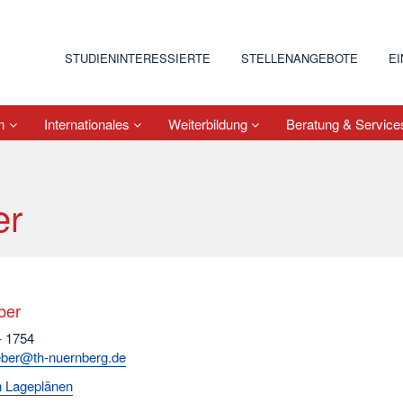
STUDIENINTERESSIERTE
STELLENANGEBOTE
E
um
Internationales
Weiterbildung
Beratung & Servic
er
ber
- 1754
eber@th-nuernberg.de
 Lageplänen