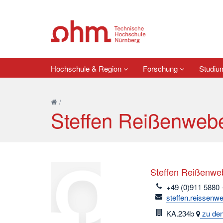
Hochschule & Region
Forschung
Studi
/
Steffen Reißenweb
Steffen Reißenwe
telefon
+49 (0)911 5880 
email
steffen.reissenw
Raum
KA.234b
zu den