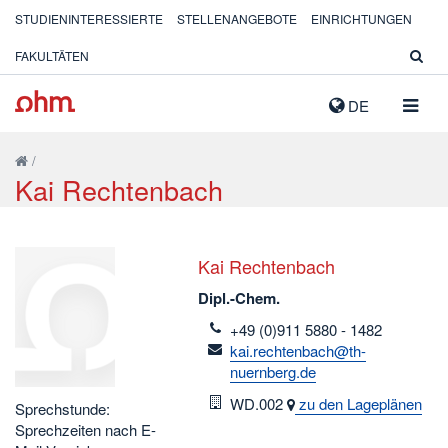
STUDIENINTERESSIERTE
STELLENANGEBOTE
EINRICHTUNGEN
FAKULTÄTEN
NAVIG
DE
AUSK
/
Kai Rechtenbach
Kai Rechtenbach
Dipl.-Chem.
telefon
+49 (0)911 5880 - 1482
email
kai.rechtenbach@th-
nuernberg.de
Raum
WD.002
zu den Lageplänen
Sprechstunde:
Sprechzeiten nach E-