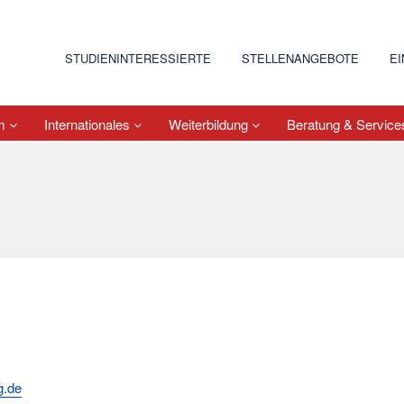
STUDIENINTERESSIERTE
STELLENANGEBOTE
E
um
Internationales
Weiterbildung
Beratung & Servic
g.de