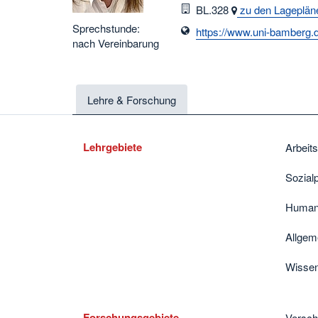
Raum
BL.328
zu den Lageplän
Sprechstunde:
https://www.uni-bamberg.d
nach Vereinbarung
Lehre & Forschung
Lehrgebiete
Arbeit
Sozial
Human
Allgem
Wissen
Forschungsgebiete
Versch