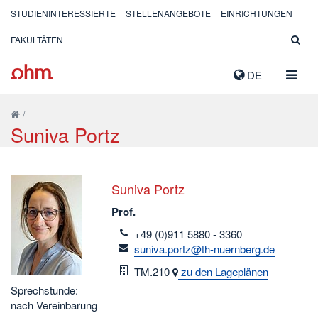
STUDIENINTERESSIERTE
STELLENANGEBOTE
EINRICHTUNGEN
FAKULTÄTEN
NAVIG
DE
AUSK
/
Suniva Portz
Suniva Portz
Prof.
telefon
+49 (0)911 5880 - 3360
email
suniva.portz@th-nuernberg.de
Raum
TM.210
zu den Lageplänen
Sprechstunde:
nach Vereinbarung