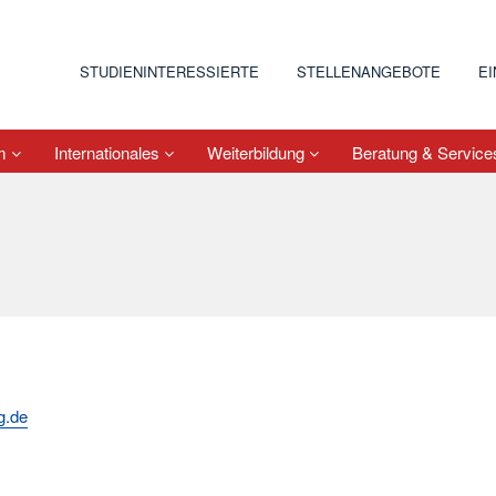
STUDIENINTERESSIERTE
STELLENANGEBOTE
E
um
Internationales
Weiterbildung
Beratung & Servic
g.de