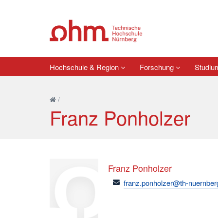
Hochschule & Region
Forschung
Studi
/
Franz Ponholzer
Franz Ponholzer
email
franz.ponholzer@th-nuernber