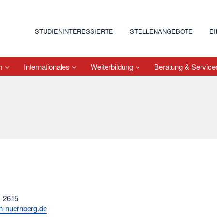
STUDIENINTERESSIERTE
STELLENANGEBOTE
E
um
Internationales
Weiterbildung
Beratung & Servic
- 2615
h-nuernberg.de