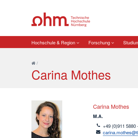
Hochschule & Region
Forschung
Studi
/
Carina Mothes
Carina Mothes
M.A.
telefon
+49 (0)911 5880 
email
carina.mothes@t