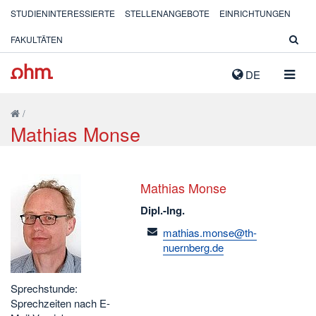
STUDIENINTERESSIERTE
STELLENANGEBOTE
EINRICHTUNGEN
FAKULTÄTEN
NAVIG
DE
AUSK
/
Mathias Monse
Mathias Monse
Dipl.-Ing.
email
mathias.monse@th-
nuernberg.de
Sprechstunde:
Sprechzeiten nach E-