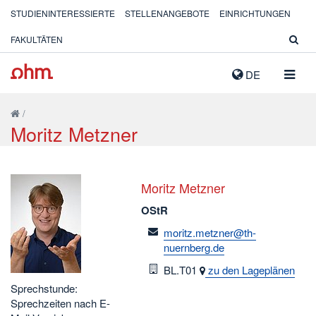
STUDIENINTERESSIERTE
STELLENANGEBOTE
EINRICHTUNGEN
FAKULTÄTEN
NAVIG
DE
AUSK
/
Moritz Metzner
Moritz Metzner
OStR
email
moritz.metzner@th-
nuernberg.de
Raum
BL.T01
zu den Lageplänen
Sprechstunde:
Sprechzeiten nach E-