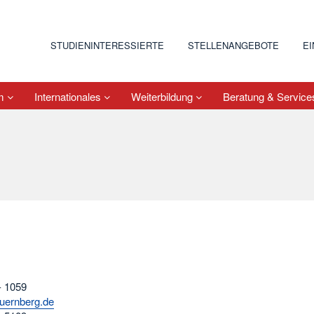
STUDIENINTERESSIERTE
STELLENANGEBOTE
E
um
Internationales
Weiterbildung
Beratung & Servic
- 1059
uernberg.de