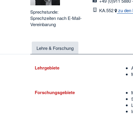
fax
+49 (0)911 5880 
Raum
KA.552
zu den 
Sprechstunde:
Sprechzeiten nach E-Mail-
Vereinbarung
Lehre & Forschung
Lehrgebiete
Forschungsgebiete