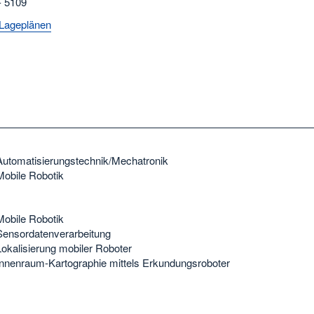
- 5109
Lageplänen
Automatisierungstechnik/Mechatronik
Mobile Robotik
Mobile Robotik
Sensordatenverarbeitung
Lokalisierung mobiler Roboter
Innenraum-Kartographie mittels Erkundungsroboter