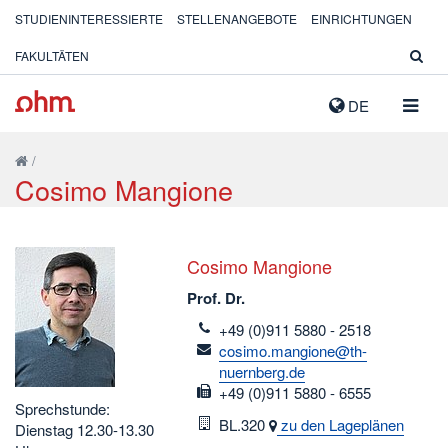
STUDIENINTERESSIERTE
STELLENANGEBOTE
EINRICHTUNGEN
FAKULTÄTEN
NAVIG
DE
AUSK
/
Cosimo Mangione
Cosimo Mangione
Prof. Dr.
telefon
+49 (0)911 5880 - 2518
email
cosimo.mangione@th-
nuernberg.de
fax
+49 (0)911 5880 - 6555
Sprechstunde:
Raum
BL.320
zu den Lageplänen
Dienstag 12.30-13.30