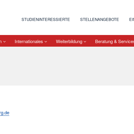
STUDIENINTERESSIERTE
STELLENANGEBOTE
E
um
Internationales
Weiterbildung
Beratung & Servic
rg.de