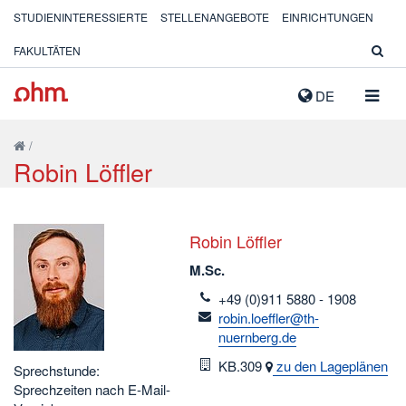
STUDIENINTERESSIERTE
STELLENANGEBOTE
EINRICHTUNGEN
FAKULTÄTEN
NAVIG
DE
AUSK
/
Robin Löffler
Robin Löffler
M.Sc.
telefon
+49 (0)911 5880 - 1908
email
robin.loeffler@th-
nuernberg.de
Raum
KB.309
zu den Lageplänen
Sprechstunde:
Sprechzeiten nach E-Mail-