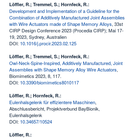
Löffler, R.; Tremmel, S.; Hornfeck, R.:
Development and Implementation of a Guideline for the
Combination of Additively Manufactured Joint Assemblies
with Wire Actuators made of Shape Memory Alloys
, 33st
CIRP Design Conference 2023 (Procedia CIRP); Mai 17-
19, 2023, Sydney, Australien
DOI:
10.1016/j.procir.2023.02.125
Löffler, R.; Tremmel, S.; Hornfeck, R.:
Owl-Neck-Spine-Inspired, Additively Manufactured, Joint
Assemblies with Shape Memory Alloy Wire Actuators
,
Biomimetics 2023, 8, 117.
DOI:
10.3390/biomimetics8010117
Löffler, R.; Hornfeck, R.:
Eulenhalsgelenk für effizientere Maschinen
,
Abschlussbericht, Projektverbund BayBionik,
Eulenhalsgelenk
DOI:
10.34657/10524
Löffler, R.: