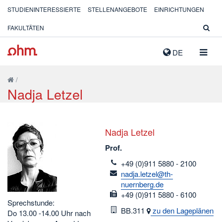
STUDIENINTERESSIERTE
STELLENANGEBOTE
EINRICHTUNGEN
FAKULTÄTEN
NAVIG
DE
AUSK
/
Nadja Letzel
Nadja Letzel
Prof.
telefon
+49 (0)911 5880 - 2100
email
nadja.letzel@th-
nuernberg.de
fax
+49 (0)911 5880 - 6100
Sprechstunde:
Raum
BB.311
zu den Lageplänen
Do 13.00 -14.00 Uhr nach