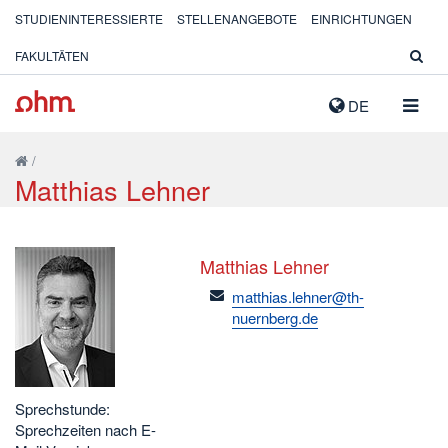
STUDIENINTERESSIERTE
STELLENANGEBOTE
EINRICHTUNGEN
FAKULTÄTEN
NAVIG
DE
AUSK
/
Matthias Lehner
Matthias Lehner
email
matthias.lehner@th-
nuernberg.de
Sprechstunde:
Sprechzeiten nach E-