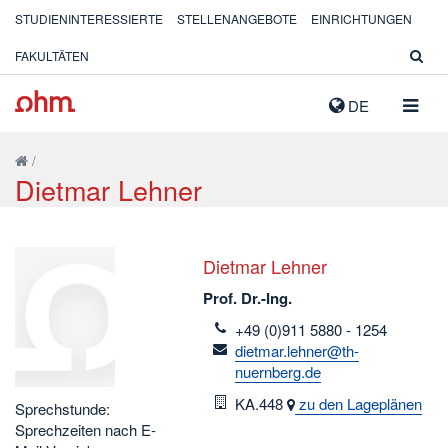
STUDIENINTERESSIERTE
STELLENANGEBOTE
EINRICHTUNGEN
FAKULTÄTEN
NAVIG
DE
AUSK
/
Dietmar Lehner
Dietmar Lehner
Prof. Dr.-Ing.
telefon
+49 (0)911 5880 - 1254
email
dietmar.lehner@th-
nuernberg.de
Raum
KA.448
zu den Lageplänen
Sprechstunde:
Sprechzeiten nach E-