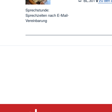
Raum
BL.301
zu den 
Sprechstunde:
Sprechzeiten nach E-Mail-
Vereinbarung