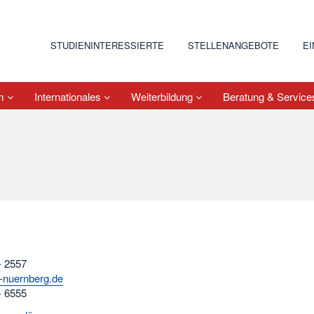
STUDIENINTERESSIERTE
STELLENANGEBOTE
E
um
Internationales
Weiterbildung
Beratung & Servic
- 2557
-nuernberg.de
- 6555