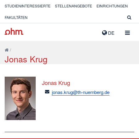
STUDIENINTERESSIERTE
STELLENANGEBOTE
EINRICHTUNGEN
FAKULTÄTEN
NAVIG
DE
AUSK
/
Jonas Krug
Jonas Krug
email
jonas.krug@th-nuernberg.de