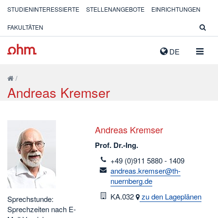
STUDIENINTERESSIERTE
STELLENANGEBOTE
EINRICHTUNGEN
FAKULTÄTEN
NAVIG
DE
AUSK
/
Andreas Kremser
Andreas Kremser
Prof. Dr.-Ing.
telefon
+49 (0)911 5880 - 1409
email
andreas.kremser@th-
nuernberg.de
Raum
KA.032
zu den Lageplänen
Sprechstunde:
Sprechzeiten nach E-