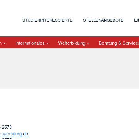
STUDIENINTERESSIERTE
STELLENANGEBOTE
E
um
Internationales
Weiterbildung
Beratung & Servic
- 2578
-nuernberg.de