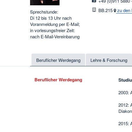
fax
+49 (0)911 5880 
Raum
BB.215
zu den 
Sprechstunde:
Di 12 bis 13 Uhr nach
Voranmeldung per E-Mail;
in vorlesungsfreier Zeit:
nach E-Mail-Vereinbarung
Beruflicher Werdegang
Lehre & Forschung
Beruflicher Werdegang
Studi
2003: 
2012: 
Diakon
2015: 