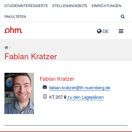
STUDIENINTERESSIERTE
STELLENANGEBOTE
EINRICHTUNGEN
FAKULTÄTEN
NAVIG
DE
AUSK
/
Fabian Kratzer
Fabian Kratzer
email
fabian.kratzer@th-nuernberg.de
Raum
KT.207
zu den Lageplänen