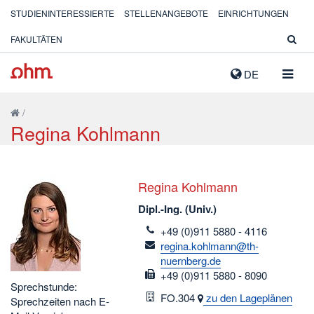
STUDIENINTERESSIERTE
STELLENANGEBOTE
EINRICHTUNGEN
FAKULTÄTEN
NAVIG
DE
AUSK
/
Regina Kohlmann
Regina Kohlmann
Dipl.-Ing. (Univ.)
telefon
+49 (0)911 5880 - 4116
email
regina.kohlmann@th-
nuernberg.de
fax
+49 (0)911 5880 - 8090
Sprechstunde:
Raum
FO.304
zu den Lageplänen
Sprechzeiten nach E-