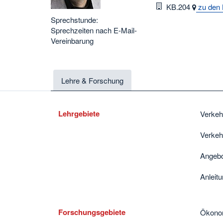
Raum
KB.204
zu den 
Sprechstunde:
Sprechzeiten nach E-Mail-
Vereinbarung
Lehre & Forschung
Lehrgebiete
Verkeh
Verkeh
Angebo
Anleit
Forschungsgebiete
Ökonom