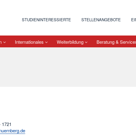
STUDIENINTERESSIERTE
STELLENANGEBOTE
E
um
Internationales
Weiterbildung
Beratung & Servic
- 1721
nuernberg.de