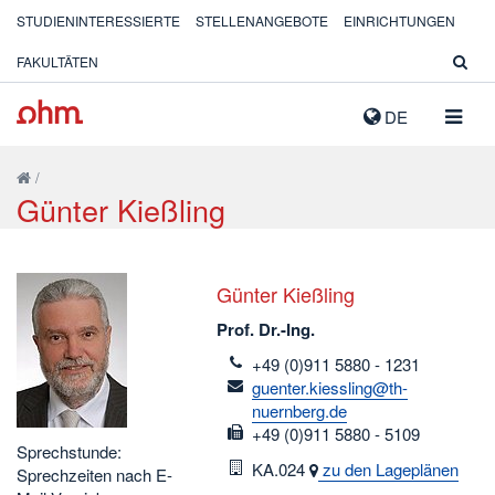
STUDIENINTERESSIERTE
STELLENANGEBOTE
EINRICHTUNGEN
FAKULTÄTEN
NAVIG
DE
AUSK
/
Günter Kießling
Günter Kießling
Prof. Dr.-Ing.
telefon
+49 (0)911 5880 - 1231
email
guenter.kiessling@th-
nuernberg.de
fax
+49 (0)911 5880 - 5109
Sprechstunde:
Raum
KA.024
zu den Lageplänen
Sprechzeiten nach E-