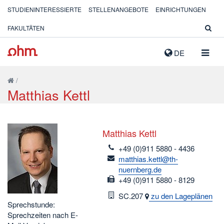
STUDIENINTERESSIERTE
STELLENANGEBOTE
EINRICHTUNGEN
FAKULTÄTEN
NAVIG
DE
AUSK
/
Matthias Kettl
Matthias Kettl
telefon
+49 (0)911 5880 - 4436
email
matthias.kettl@th-
nuernberg.de
fax
+49 (0)911 5880 - 8129
Raum
SC.207
zu den Lageplänen
Sprechstunde:
Sprechzeiten nach E-