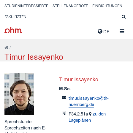
STUDIENINTERESSIERTE
STELLENANGEBOTE
EINRICHTUNGEN
FAKULTÄTEN
NAVIG
DE
AUSK
/
Timur Issayenko
Timur Issayenko
M.Sc.
email
timur.issayenko@th-
nuernberg.de
Raum
F34.2.51a
zu den
Lageplänen
Sprechstunde:
Sprechzeiten nach E-