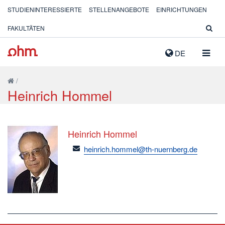
STUDIENINTERESSIERTE
STELLENANGEBOTE
EINRICHTUNGEN
FAKULTÄTEN
NAVIG
DE
AUSK
/
Heinrich Hommel
Heinrich Hommel
email
heinrich.hommel@th-nuernberg.de