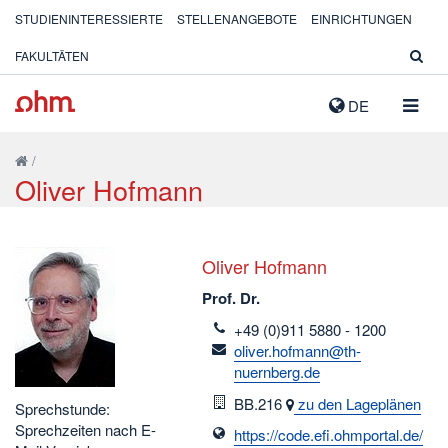
STUDIENINTERESSIERTE
STELLENANGEBOTE
EINRICHTUNGEN
FAKULTÄTEN
NAVIG
DE
AUSK
/
Oliver Hofmann
Oliver Hofmann
Prof. Dr.
telefon
+49 (0)911 5880 - 1200
email
oliver.hofmann@th-
nuernberg.de
Raum
BB.216
zu den Lageplänen
Sprechstunde:
Sprechzeiten nach E-
https://code.efi.ohmportal.de/