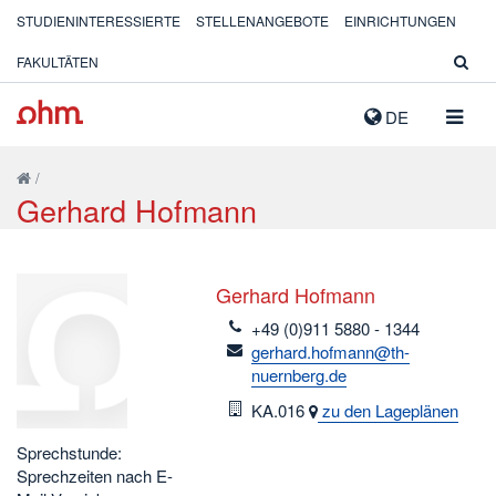
STUDIENINTERESSIERTE
STELLENANGEBOTE
EINRICHTUNGEN
FAKULTÄTEN
NAVIG
DE
AUSK
/
Gerhard Hofmann
Gerhard Hofmann
telefon
+49 (0)911 5880 - 1344
email
gerhard.hofmann@th-
nuernberg.de
Raum
KA.016
zu den Lageplänen
Sprechstunde:
Sprechzeiten nach E-