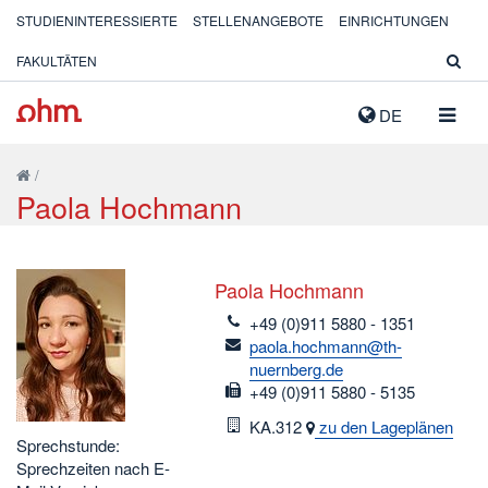
STUDIENINTERESSIERTE
STELLENANGEBOTE
EINRICHTUNGEN
FAKULTÄTEN
NAVIG
DE
AUSK
/
Paola Hochmann
Paola Hochmann
telefon
+49 (0)911 5880 - 1351
email
paola.hochmann@th-
nuernberg.de
fax
+49 (0)911 5880 - 5135
Raum
KA.312
zu den Lageplänen
Sprechstunde:
Sprechzeiten nach E-