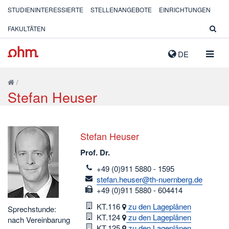
STUDIENINTERESSIERTE
STELLENANGEBOTE
EINRICHTUNGEN
FAKULTÄTEN
NAVIG
DE
AUSK
/
Stefan Heuser
Stefan Heuser
Prof. Dr.
telefon
+49 (0)911 5880 - 1595
email
stefan.heuser@th-nuernberg.de
fax
+49 (0)911 5880 - 604414
Raum
KT.116
zu den Lageplänen
Sprechstunde:
Raum
KT.124
zu den Lageplänen
nach Vereinbarung
Raum
KT.125
zu den Lageplänen