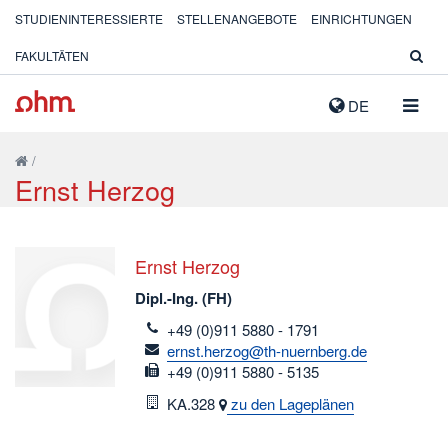
STUDIENINTERESSIERTE
STELLENANGEBOTE
EINRICHTUNGEN
FAKULTÄTEN
NAVIG
DE
AUSK
/
Ernst Herzog
Ernst Herzog
Dipl.-Ing. (FH)
telefon
+49 (0)911 5880 - 1791
email
ernst.herzog@th-nuernberg.de
fax
+49 (0)911 5880 - 5135
Raum
KA.328
zu den Lageplänen