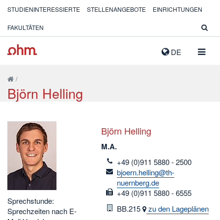
STUDIENINTERESSIERTE
STELLENANGEBOTE
EINRICHTUNGEN
FAKULTÄTEN
NAVIG
DE
AUSK
/
Björn Helling
Björn Helling
M.A.
telefon
+49 (0)911 5880 - 2500
email
bjoern.helling@th-
nuernberg.de
fax
+49 (0)911 5880 - 6555
Sprechstunde:
Raum
BB.215
zu den Lageplänen
Sprechzeiten nach E-